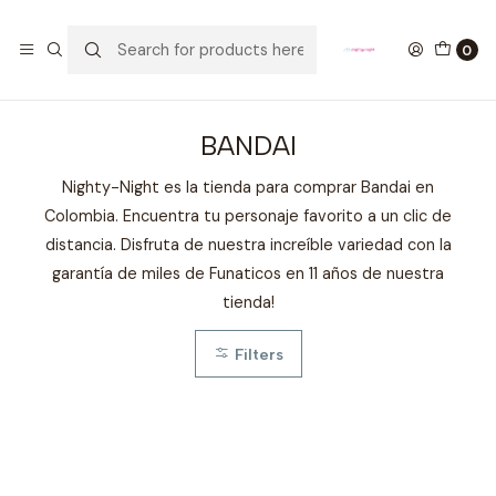
GANA UN FUNKO POP COMENTANDO ESTE VIDEO
YouTube
0
Home
COLECCIONABLES
BANDAI
BANDAI
Nighty-Night es la tienda para comprar Bandai en
Colombia. Encuentra tu personaje favorito a un clic de
distancia. Disfruta de nuestra increíble variedad con la
garantía de miles de Funaticos en 11 años de nuestra
tienda!
Filters