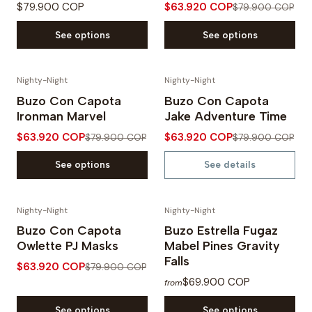
$79.900 COP
$63.920 COP
$79.900 COP
See options
See options
Nighty-Night
Nighty-Night
-20% OFF
-20% OFF
Buzo Con Capota
Buzo Con Capota
Out of Stock
Ironman Marvel
Jake Adventure Time
$63.920 COP
$63.920 COP
$79.900 COP
$79.900 COP
See options
See details
Nighty-Night
Nighty-Night
-20% OFF
Buzo Con Capota
Buzo Estrella Fugaz
Owlette PJ Masks
Mabel Pines Gravity
Falls
$63.920 COP
$79.900 COP
$69.900 COP
from
See options
See options