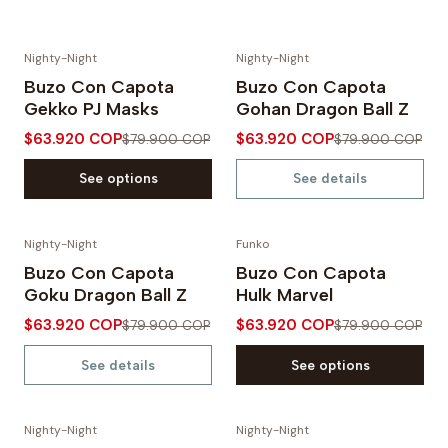
Nighty-Night
Nighty-Night
-20% OFF
-20% OFF
Buzo Con Capota
Buzo Con Capota
Out of Stock
Gekko PJ Masks
Gohan Dragon Ball Z
$63.920 COP
$63.920 COP
$79.900 COP
$79.900 COP
See options
See details
Nighty-Night
Funko
-20% OFF
-20% OFF
Buzo Con Capota
Buzo Con Capota
Out of Stock
Goku Dragon Ball Z
Hulk Marvel
$63.920 COP
$63.920 COP
$79.900 COP
$79.900 COP
See details
See options
Nighty-Night
Nighty-Night