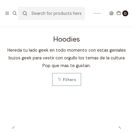
GANA UN FUNKO POP COMENTANDO ESTE VIDEO
YouTube
0
Home
ROPA
KIDS
Hoodies
Hoodies
Hereda tu lado geek en todo momento con estas geniales
buzos geek para vestir con orgullo los temas de la cultura
Pop que mas te gustan.
Filters