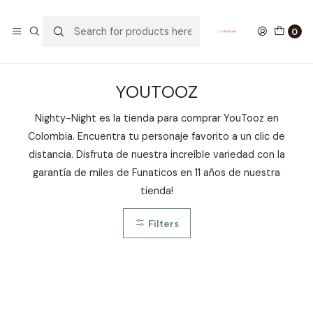
GANA UN FUNKO POP COMENTANDO ESTE VIDEO
YouTube
0
Home
COLECCIONABLES
YOUTOOZ
YOUTOOZ
Nighty-Night es la tienda para comprar YouTooz en
Colombia. Encuentra tu personaje favorito a un clic de
distancia. Disfruta de nuestra increíble variedad con la
garantía de miles de Funaticos en 11 años de nuestra
tienda!
Filters