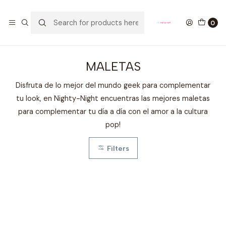
GANA UN FUNKO POP COMENTANDO ESTE VIDEO
YouTube
0
Home
ESTILO DE VIDA
MALETAS
MALETAS
Disfruta de lo mejor del mundo geek para complementar
tu look, en Nighty-Night encuentras las mejores maletas
para complementar tu día a día con el amor a la cultura
pop!
Filters