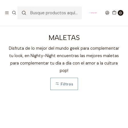
GANA UN FUNKO POP COMENTANDO ESTE VIDEO
YouTube
0
Inicio
ESTILO DE VIDA
MALETAS
MALETAS
Disfruta de lo mejor del mundo geek para complementar
tu look, en Nighty-Night encuentras las mejores maletas
para complementar tu día a día con el amor a la cultura
pop!
Filtros