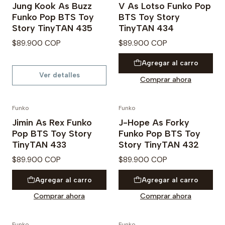
Jung Kook As Buzz
V As Lotso Funko Pop
Agotado
Funko Pop BTS Toy
BTS Toy Story
Story TinyTAN 435
TinyTAN 434
$89.900 COP
$89.900 COP
Agregar al carro
Ver detalles
Comprar ahora
Funko
Funko
PREVENTA
PREVENTA
Jimin As Rex Funko
J-Hope As Forky
Pop BTS Toy Story
Funko Pop BTS Toy
TinyTAN 433
Story TinyTAN 432
$89.900 COP
$89.900 COP
Agregar al carro
Agregar al carro
Comprar ahora
Comprar ahora
Funko
Funko