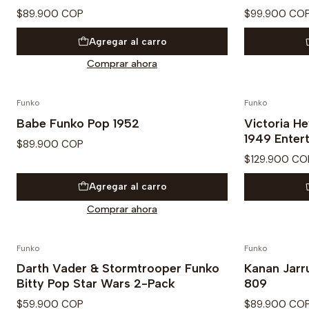
$89.900 COP
$99.900 CO
Agregar al carro
Comprar ahora
Funko
Funko
Babe Funko Pop 1952
Victoria He
1949 Enter
$89.900 COP
$129.900 CO
Agregar al carro
Comprar ahora
Funko
Funko
Darth Vader & Stormtrooper Funko
Kanan Jarr
Bitty Pop Star Wars 2-Pack
809
$59.900 COP
$89.900 CO