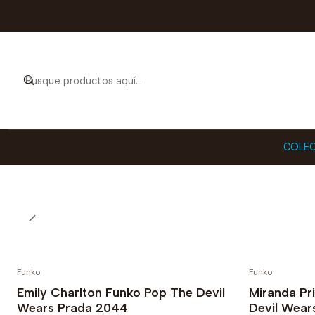
Compra en N
Fu
COLEC
Funko
Funko
PREVENTA
Emily Charlton Funko Pop The Devil
Miranda Pr
Wears Prada 2044
Devil Wear