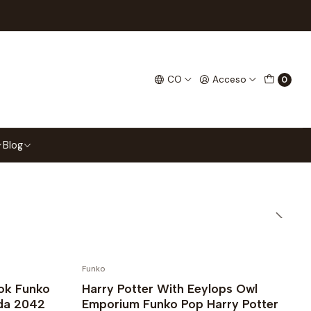
Filtros
CO
Acceso
0
Encuentra tu
ás!
Blog
Funko
No disponible
ok Funko
Harry Potter With Eeylops Owl
ada 2042
Emporium Funko Pop Harry Potter