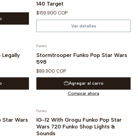
140 Target
$159.900 COP
o
Ver detalles
Funko
 Legally
Stormtrooper Funko Pop Star Wars
598
$89.900 COP
o
Agregar al carro
Comprar ahora
Funko
PREVENTA
p Star Wars
IG-12 With Grogu Funko Pop Star
Wars 720 Funko Shop Lights &
Sounds