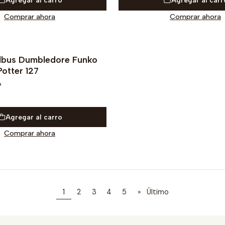
Agregar al carro
Agregar al carr
Comprar ahora
Comprar ahora
lbus Dumbledore Funko
Potter 127
P
Agregar al carro
Comprar ahora
1
2
3
4
5
»
Último