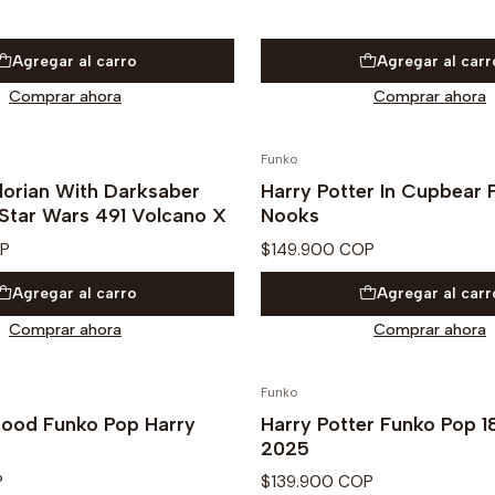
Agregar al carro
Agregar al carr
Comprar ahora
Comprar ahora
Funko
PRE VENTA
orian With Darksaber
Harry Potter In Cupbear
Star Wars 491 Volcano X
Nooks
OP
$149.900 COP
Agregar al carro
Agregar al carr
Comprar ahora
Comprar ahora
Funko
Agotado
ood Funko Pop Harry
Harry Potter Funko Pop 
2025
P
$139.900 COP