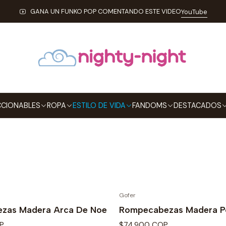
Inicio
ESTILO DE VIDA
JUEGOS DE MESA
GANA UN FUNKO POP COMENTANDO ESTE VIDEO
YouTube
JUEGOS DE MESA
egos de mesa para la familia con Nighty-Night la cultura geek
ambientar tus espacios favoritos, tu cuarto, tu oficina, tu es
CIONABLES
ROPA
ESTILO DE VIDA
FANDOMS
DESTACADOS
Gofer
zas Madera Arca De Noe
Rompecabezas Madera P
P
$74.900 COP