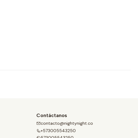
Contáctanos
contacto@nightynight.co
+573005543250
573005543250