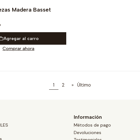
zas Madera Basset
P
Agregar al carro
Comprar ahora
1
2
»
Último
Información
BLES
Métodos de pago
Devoluciones
A
Testimoniales