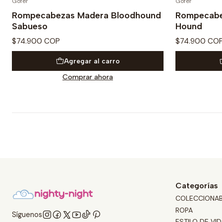
Gofer
Gofer
Rompecabezas Madera Bloodhound
Rompecabe
Sabueso
Hound
$74.900 COP
$74.900 CO
Agregar al carro
Comprar ahora
Categorías
COLECCIONA
ROPA
Síguenos
ESTILO DE VID