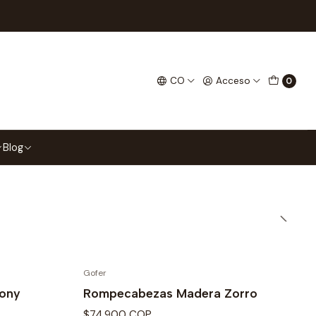
Filtros
CO
Acceso
0
 en Colombia
tudio.
Blog
Gofer
ony
Rompecabezas Madera Zorro
$74.900 COP