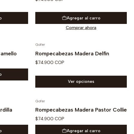
o
Agregar al carro
Comprar ahora
Gofer
amello
Rompecabezas Madera Delfin
$74.900 COP
o
Ver opciones
Gofer
dilla
Rompecabezas Madera Pastor Collie
$74.900 COP
o
Agregar al carro