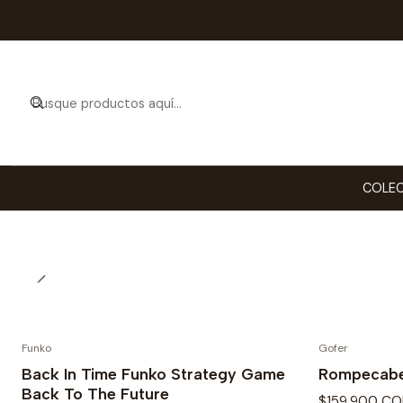
Disfruta ju
para 
COLEC
Funko
Gofer
Back In Time Funko Strategy Game
Rompecabe
Back To The Future
$159.900 CO