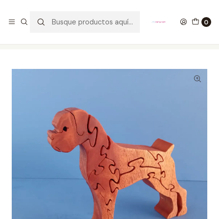
GANA UN FUNKO POP COMENTANDO ESTE VIDEO
YouTube
0
Inicio
ESTILO DE VIDA
JUEGOS DE MESA
Rompecabezas Madera Boxer