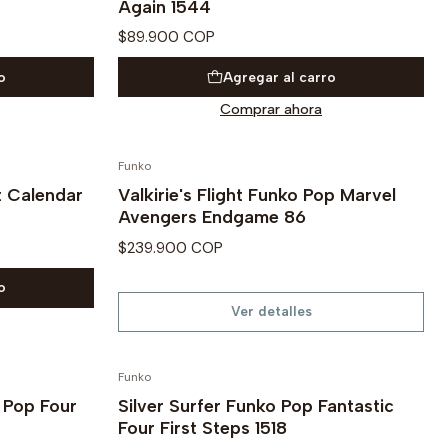
Again 1544
$89.900 COP
o
Agregar al carro
Comprar ahora
Funko
Agotado
t Calendar
Valkirie's Flight Funko Pop Marvel
Avengers Endgame 86
$239.900 COP
o
Ver detalles
Funko
PRE VENTA
 Pop Four
Silver Surfer Funko Pop Fantastic
Four First Steps 1518