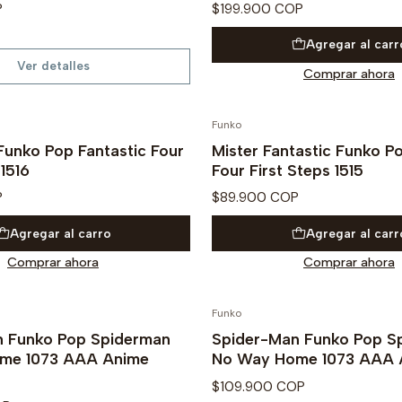
P
$199.900 COP
Agregar al carr
Ver detalles
Comprar ahora
Funko
PRE VENTA
Funko Pop Fantastic Four
Mister Fantastic Funko P
 1516
Four First Steps 1515
P
$89.900 COP
Agregar al carro
Agregar al carr
Comprar ahora
Comprar ahora
Funko
Agotado
n Funko Pop Spiderman
Spider-Man Funko Pop S
me 1073 AAA Anime
No Way Home 1073 AAA 
$109.900 COP