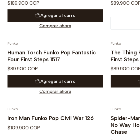
$189.900 COP
$89.900 CO
Agregar al carro
Comprar ahora
Funko
Funko
PRE VENTA
PRE VENTA
Human Torch Funko Pop Fantastic
The Thing 
Four First Steps 1517
First Steps
$89.900 COP
$89.900 CO
Agregar al carro
Comprar ahora
Funko
Funko
Agotado
Iron Man Funko Pop Civil War 126
Spider-Ma
No Way Ho
$109.900 COP
Chase