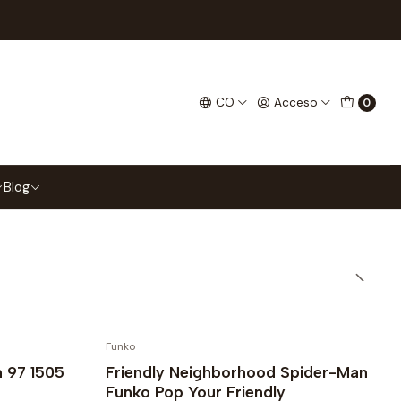
Filtros
CO
Acceso
0
l. Encuentra
Blog
Funko
 97 1505
Friendly Neighborhood Spider-Man
Funko Pop Your Friendly