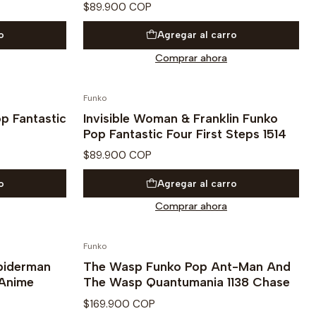
$89.900 COP
o
Agregar al carro
Comprar ahora
Funko
PRE VENTA
op Fantastic
Invisible Woman & Franklin Funko
Pop Fantastic Four First Steps 1514
$89.900 COP
o
Agregar al carro
Comprar ahora
Funko
piderman
The Wasp Funko Pop Ant-Man And
Anime
The Wasp Quantumania 1138 Chase
$169.900 COP