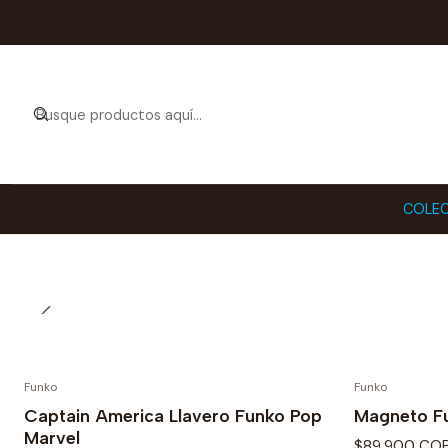
Compra en N
COLEC
Funko
Funko
Captain America Llavero Funko Pop
Magneto F
Marvel
$89.900 CO