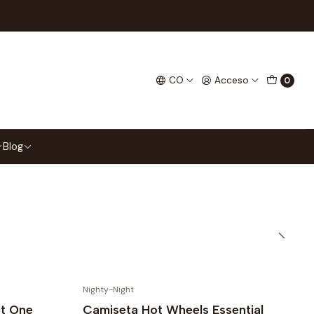
Filtros
CO
Acceso
0
ncuentra lo
s iconos
Blog
Nighty-Night
st One
Camiseta Hot Wheels Essential