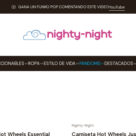
Inicio
FANDOMS
AD ICONS
GANA UN FUNKO POP COMENTANDO ESTE VIDEO
YouTube
AD ICONS
e eres fan de las grandes marcas del mundo, en Nighty-Night e
e Coca-Cola, McDonalds, Kelloggs, en fin, todo lo mejor de lo
publicitarios que te gustan en una sola tienda
CIONABLES
ROPA
ESTILO DE VIDA
FANDOMS
DESTACADOS
Nighty-Night
ot Wheels Essential
Camiseta Hot Wheels Ju