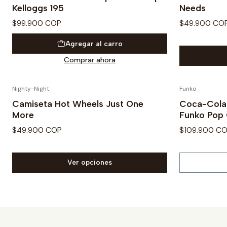
Kelloggs 195
Needs
$99.900 COP
$49.900 CO
Agregar al carro
Comprar ahora
Nighty-Night
Funko
Agotado
Camiseta Hot Wheels Just One
Coca-Cola 
More
Funko Pop 
$49.900 COP
$109.900 C
Ver opciones