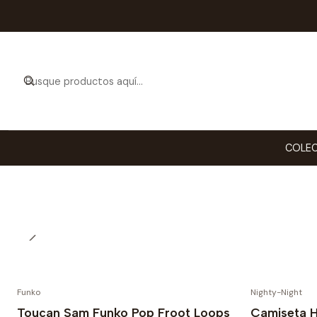
Para ti qu
mejor d
COLEC
Funko
Nighty-Night
Toucan Sam Funko Pop Froot Loops
Camiseta H