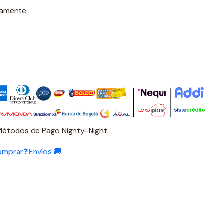
damente
Métodos de Pago Nighty-Night
omprar❓
Envíos 🚚