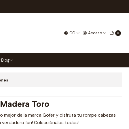
oro
 Madera Toro
CO
Acceso
0
gar al Carrito
Comprar ahora
Blog
 favoritos
ones
Madera Toro
a lo mejor de la marca Gofer y disfruta tu rompe cabezas
n verdadero fan! Colecciónalos todos!