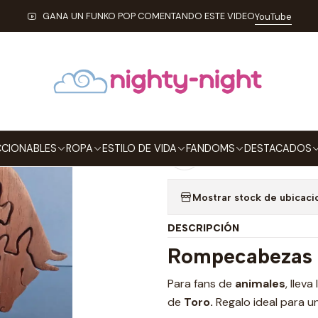
icio
ESTILO DE VIDA
JUEGOS DE MESA
Rompecabezas Madera T
GANA UN FUNKO POP COMENTANDO ESTE VIDEO
YouTube
|
Rompecabezas
Agre
Cantidad
CIONABLES
ROPA
ESTILO DE VIDA
FANDOMS
DESTACADOS
Agregar a la lista de
Mostrar stock de ubicaci
DESCRIPCIÓN
Rompecabezas 
Para fans de
animales
, llev
de
Toro.
Regalo ideal para u