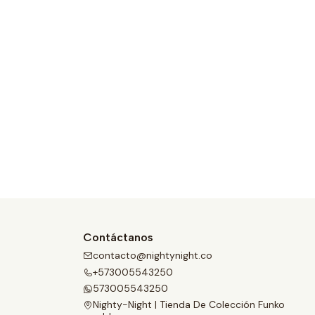
Contáctanos
contacto@nightynight.co
+573005543250
573005543250
Nighty-Night | Tienda De Colección Funko