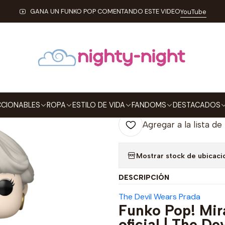
ABLES
FUNKO
Pop!
Movies
Miranda Priestly Funko Pop The Dev
GANA UN FUNKO POP COMENTANDO ESTE VIDEO
YouTube
|
Miranda Priest
Prada 2043
Agre
Cantidad
CIONABLES
ROPA
ESTILO DE VIDA
FANDOMS
DESTACADOS
Agregar a la lista de
Mostrar stock de ubicaci
DESCRIPCIÓN
The Devil Wears Prada
Funko Pop! Mir
oficial | The D