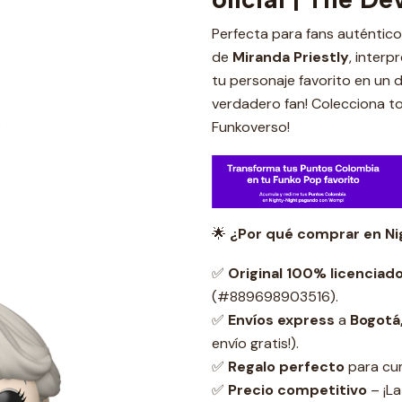
Perfecta para fans auténtic
de
Miranda Priestly
, inter
tu personaje favorito en un d
verdadero fan! Colecciona to
Funkoverso!
🌟
¿Por qué comprar en Ni
✅
Original 100% licenciad
(#889698903516).
✅
Envíos express
a
Bogotá,
envío gratis!).
✅
Regalo perfecto
para cum
✅
Precio competitivo
– ¡La