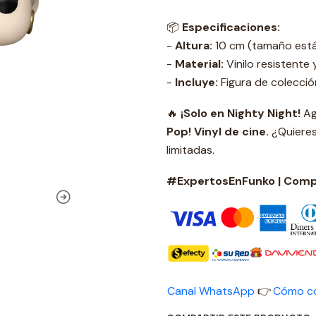
📦
Especificaciones:
-
Altura:
10 cm (tamaño está
-
Material:
Vinilo resistente 
-
Incluye:
Figura de colecció
🔥
¡Solo en Nighty Night!
Ag
Pop! Vinyl de cine.
¿Quieres
limitadas.
#ExpertosEnFunko | Compr
Canal WhatsApp
👉
Cómo c