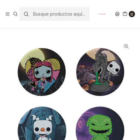
GANA UN FUNKO POP COMENTANDO ESTE VIDEO
YouTube
0
Inicio
Nightmare Before Christmas Pack Botón Pinback