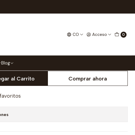
Galactico Star Wars
CO
Acceso
0
Blog
gar al Carrito
Comprar ahora
 favoritos
ones