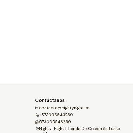
Contáctanos
contacto@nightynight.co
+573005543250
573005543250
Nighty-Night | Tienda De Colección Funko