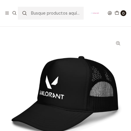
GANA UN FUNKO POP COMENTANDO ESTE VIDEO
YouTube
0
Inicio
ROPA
GORRAS
Gorra Valorant Logo