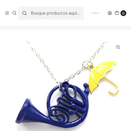
GANA UN FUNKO POP COMENTANDO ESTE VIDEO
YouTube
0
Inicio
ESTILO DE VIDA
JOYAS
Collar Corno Azul Sombrilla Amarilla How I Met Your Mother