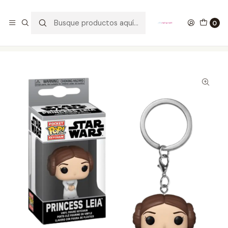
GANA UN FUNKO POP COMENTANDO ESTE VIDEO
YouTube
0
Inicio
COLECCIONABLES
FUNKO
Llaveros Funko Pop
Princess Leia Llavero Funko Pop Star Wars