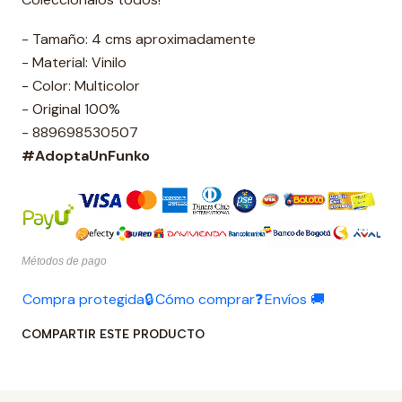
- Tamaño: 4 cms aproximadamente
- Material: Vinilo
- Color: Multicolor
- Original 100%
- 889698530507
#AdoptaUnFunko
Métodos de pago
Compra protegida🔒
Cómo comprar❓
Envíos 🚚
COMPARTIR ESTE PRODUCTO