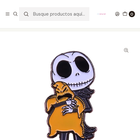
GANA UN FUNKO POP COMENTANDO ESTE VIDEO
YouTube
0
Inicio
ESTILO DE VIDA
PINES
Pin Jack Skellington Y Oogie Boogie