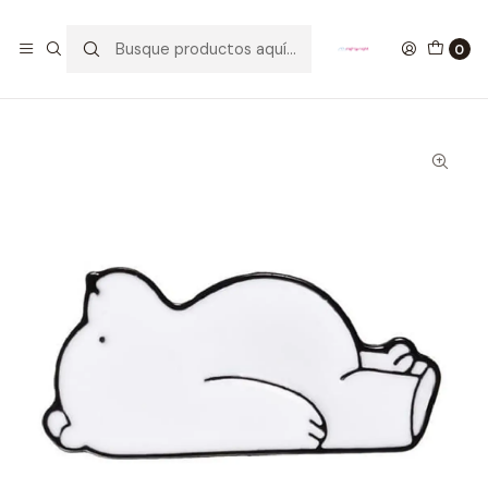
GANA UN FUNKO POP COMENTANDO ESTE VIDEO
YouTube
0
Inicio
ESTILO DE VIDA
PINES
Pin Polar Escandalosos