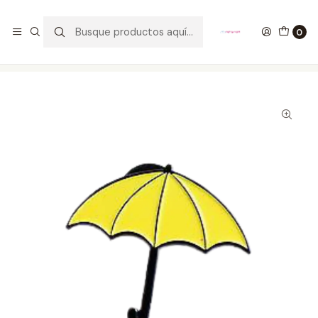
GANA UN FUNKO POP COMENTANDO ESTE VIDEO
YouTube
0
Inicio
ESTILO DE VIDA
PINES
Pin Sombrilla Amarilla How I Met Your Mother