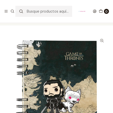
GANA UN FUNKO POP COMENTANDO ESTE VIDEO
YouTube
0
Inicio
ESTILO DE VIDA
AGENDAS
Agenda Jon Snow Game Of Thrones Tipo Pop