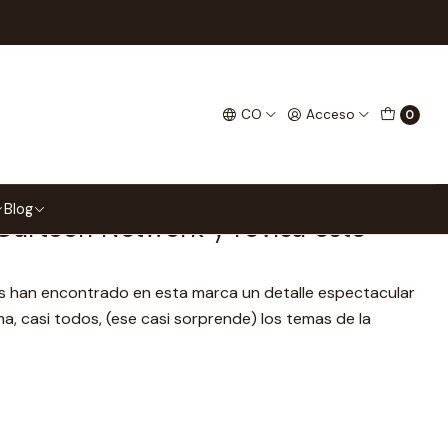
E
VERSE
CO
Acceso
0
Blog
artoon Network y revisa este
as han encontrado en esta marca un detalle espectacular
ema, casi todos, (ese casi sorprende) los temas de la