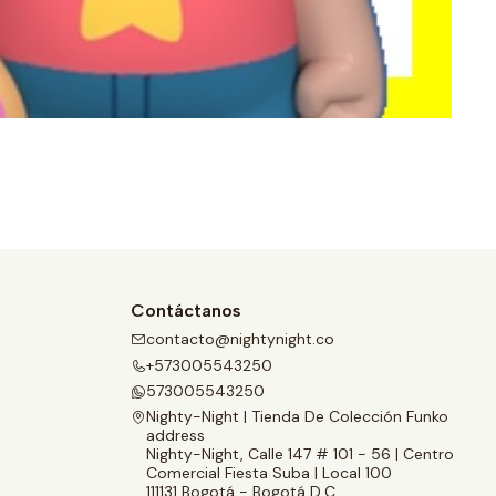
Contáctanos
contacto@nightynight.co
+573005543250
573005543250
Nighty-Night | Tienda De Colección Funko
address
Nighty-Night, Calle 147 # 101 - 56 | Centro
Comercial Fiesta Suba | Local 100
111131 Bogotá - Bogotá D.C.