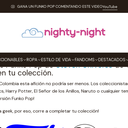
Inicio
Todos los Funko Pop
Todos los Funko Pop STEVEN UNIVERS
GANA UN FUNKO POP COMENTANDO ESTE VIDEO
YouTube
s los Funko Pop STEVEN UNI
 Universe
CIONABLES
ROPA
ESTILO DE VIDA
FANDOMS
DESTACADOS
los Funko Pop de
Steven Universe
de C
en tu colección.
Colombia esta afición no podría ser menos. Los coleccionist
cs, Harry Potter, El Señor de los Anillos, Naruto o cualquier t
rsión Funko Pop!
a geek, por eso, corre a completar tu colección!