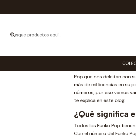
Ini
¿Cuál
Categorias de
COLEC
Hola Funatico de Nighty-Ni
Pop que nos deleitan con su
más de mil licencias en su 
números, por eso vemos var
te explica en este blog:
¿Qué significa 
Todos los Funko Pop tienen 
Con el número del Funko Pop