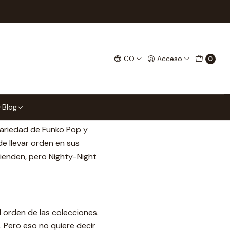
Pop?
o Pop?
CO
Acceso
0
Blog
cabezones de la cultura
variedad de Funko Pop y
de llevar orden en sus
ienden, pero Nighty-Night
l orden de las colecciones.
. Pero eso no quiere decir