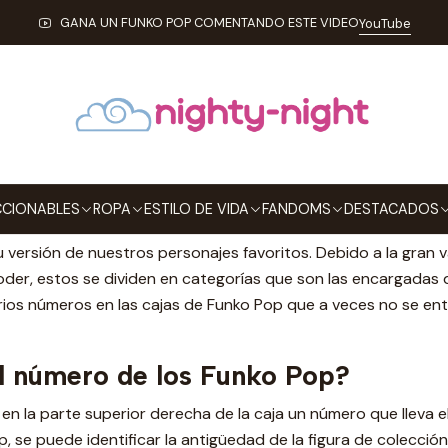
cio
Diccionario Funko Pop!
¿Cuáles son las categorías de Funko 
GANA UN FUNKO POP COMENTANDO ESTE VIDEO
YouTube
es son las categorías de Funk
 Funko Pop!
CIONABLES
ROPA
ESTILO DE VIDA
FANDOMS
DESTACADOS
ght. Continuamos con nuestro amor por los
Funko
Pop, estos 
 versión de nuestros personajes favoritos. Debido a la gran 
poder, estos se dividen en categorías que son las encargadas 
ios números en las cajas de Funko Pop que a veces no se ent
el número de los Funko Pop?
en la parte superior derecha de la caja un número que lleva e
, se puede identificar la antigüedad de la figura de colección