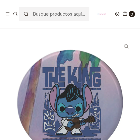
GANA UN FUNKO POP COMENTANDO ESTE VIDEO
YouTube
0
Inicio
Elvis Stitch Botón Pinback