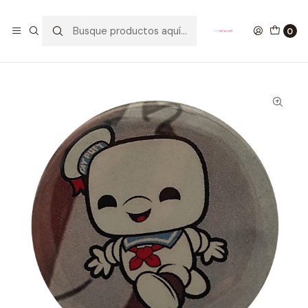
GANA UN FUNKO POP COMENTANDO ESTE VIDEO
YouTube
0
Inicio
Stay Puft Botón Pinback