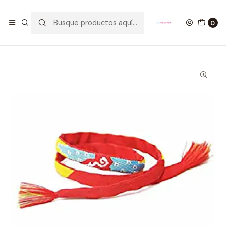
GANA UN FUNKO POP COMENTANDO ESTE VIDEO
YouTube
0
Inicio
ESTILO DE VIDA
JOYAS
Hilo Rojo Your Name