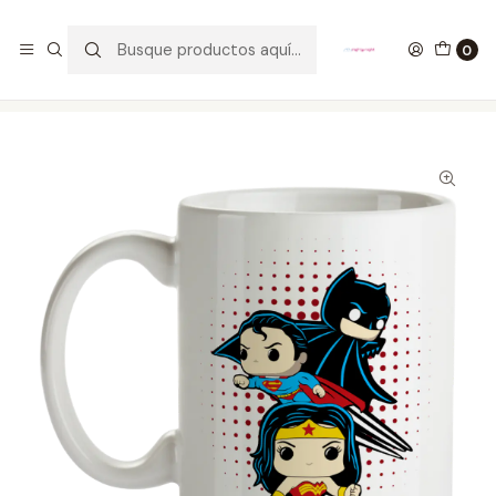
GANA UN FUNKO POP COMENTANDO ESTE VIDEO
YouTube
0
Inicio
ESTILO DE VIDA
MUGS
Mug Justice League Tipo Pop