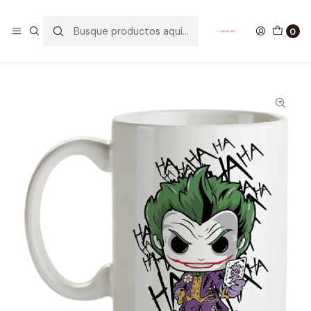
GANA UN FUNKO POP COMENTANDO ESTE VIDEO
YouTube
0
Inicio
ESTILO DE VIDA
MUGS
Mug The Joker Tipo Pop