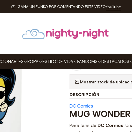
Inicio
ESTILO DE VIDA
MUGS
Mug Wonder Woman Tipo Pop
GANA UN FUNKO POP COMENTANDO ESTE VIDEO
YouTube
|
Mug Wonder 
Agre
Cantidad
CIONABLES
ROPA
ESTILO DE VIDA
FANDOMS
DESTACADOS
Agregar a la lista de
Mostrar stock de ubicaci
DESCRIPCIÓN
DC Comics
MUG WONDER
Para fans de
DC Comics
. U