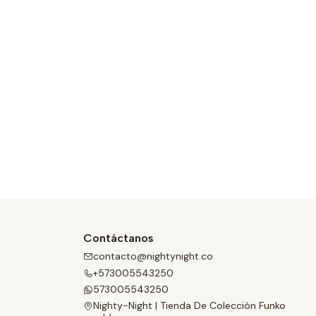
Contáctanos
contacto@nightynight.co
+573005543250
573005543250
Nighty-Night | Tienda De Colección Funko