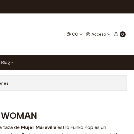
Woman Tipo Pop
CO
Acceso
0
gar al Carrito
Comprar ahora
Blog
 favoritos
ones
 WOMAN
na taza de
Mujer Maravilla
estilo Funko Pop es un