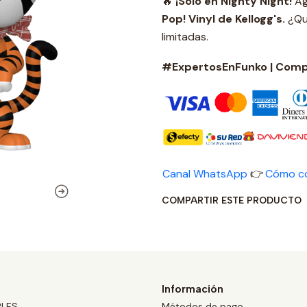
🔥
¡Solo en Nighty Night!
Ag
Pop! Vinyl de Kellogg's.
¿Qu
limitadas.
#ExpertosEnFunko | Compr
Canal WhatsApp
👉
Cómo c
COMPARTIR ESTE PRODUCTO
Información
BLES
Métodos de pago