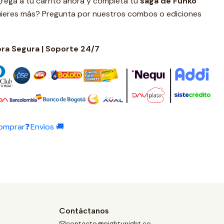
rega a tu carrito ahora y completa tu
s
aga de Funko
ieres más? Pregunta por nuestros combos o ediciones
a Segura | Soporte 24/7
omprar❓
Envíos 🚚
Contáctanos
contacto@nightynight.co