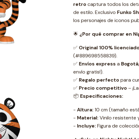
retro
captura todos los detal
de estilo
. Exclusivo
Funko S
los personajes de iconos pub
🌟
¿Por qué comprar en Ni
✅
Original 100% licenciad
(#889698558839).
✅
Envíos express
a
Bogotá,
envío gratis!).
✅
Regalo perfecto
para cum
✅
Precio competitivo
– ¡La
📦
Especificaciones:
-
Altura:
10 cm (tamaño está
-
Material:
Vinilo resistente 
-
Incluye:
Figura de colecció