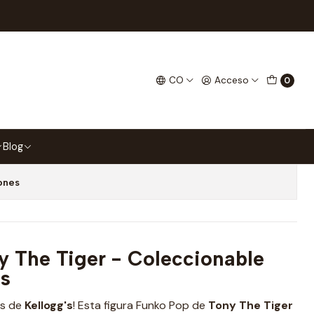
s 121 Funko Shop
 Funko Pop Kelloggs 121
CO
Acceso
0
 favoritos
Blog
ones
y The Tiger - Coleccionable
gg's
os de
Kellogg's
! Esta figura Funko Pop de
Tony The Tiger