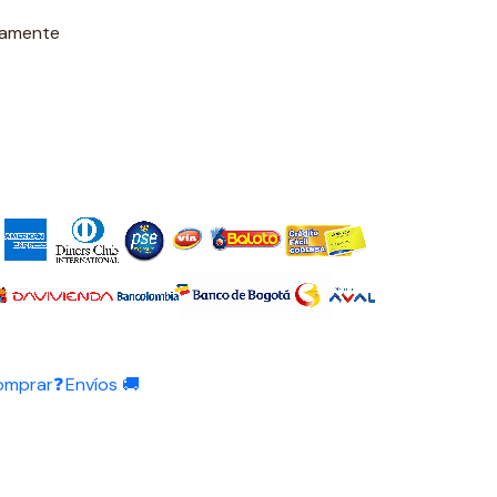
damente
omprar❓
Envíos 🚚