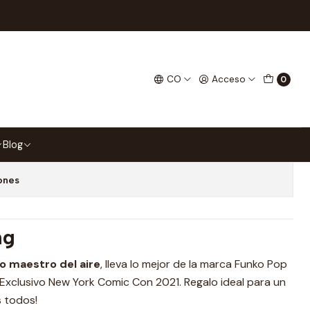
rbender 1044 NYCC 2021
p Avatar The Last Airbender
CO
Acceso
0
21
 favoritos
Blog
ones
ng
mo maestro del aire
, lleva lo mejor de la marca Funko Pop
Exclusivo New York Comic Con 2021. Regalo ideal para un
s todos!