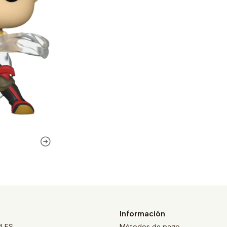
Información
BLES
Métodos de pago