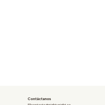
Contáctanos
contacto@nightynight.co