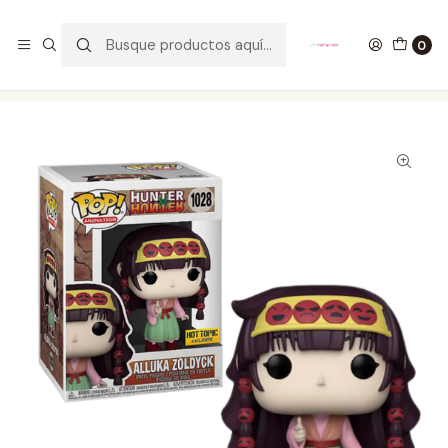
GANA UN FUNKO POP COMENTANDO ESTE VIDEO
YouTube
0
Inicio
COLECCIONABLES
FUNKO
Pop!
Animation
Alluka Zoldyck Funko Pop Hunter X Hunter 1028 Hot Topic