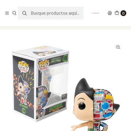
GANA UN FUNKO POP COMENTANDO ESTE VIDEO
YouTube
0
Inicio
COLECCIONABLES
FUNKO
Pop!
Animation
Astroboy Funko Pop 1108 Bait