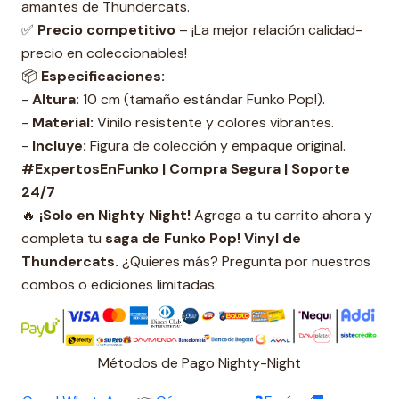
amantes de Thundercats.
✅
Precio competitivo
– ¡La mejor relación calidad-
precio en coleccionables!
📦
Especificaciones:
-
Altura:
10 cm (tamaño estándar Funko Pop!).
-
Material:
Vinilo resistente y colores vibrantes.
-
Incluye:
Figura de colección y empaque original.
#ExpertosEnFunko | Compra Segura | Soporte
24/7
🔥
¡Solo en Nighty Night!
Agrega a tu carrito ahora y
completa tu
s
aga de Funko Pop! Vinyl de
Thundercats.
¿Quieres más? Pregunta por nuestros
combos o ediciones limitadas.
Métodos de Pago Nighty-Night