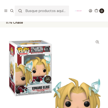
GANA UN FUNKO POP COMENTANDO ESTE VIDEO
YouTube
0
Inicio
COLECCIONABLES
FUNKO
Pop!
Animation
Edward Elric Funko Pop Fullmetal Alchemist Brotherhood
1176 Chase