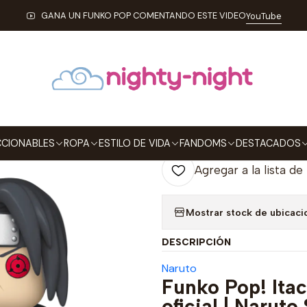
NABLES
FUNKO
Pop!
Animation
Itachi Uchiha Funko Pop Naru
GANA UN FUNKO POP COMENTANDO ESTE VIDEO
YouTube
|
Itachi Uchiha
1656
Agre
Cantidad
CIONABLES
ROPA
ESTILO DE VIDA
FANDOMS
DESTACADOS
Agregar a la lista de
Mostrar stock de ubicaci
DESCRIPCIÓN
Naruto
Funko Pop! Ita
oficial | Narut