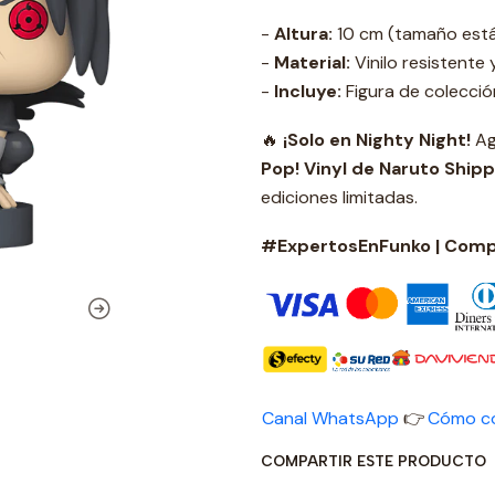
-
Altura:
10 cm (tamaño está
-
Material:
Vinilo resistente 
-
Incluye:
Figura de colecció
🔥
¡Solo en Nighty Night!
Ag
Pop! Vinyl de Naruto Ship
ediciones limitadas.
#ExpertosEnFunko | Compr
Canal WhatsApp
👉
Cómo c
COMPARTIR ESTE PRODUCTO