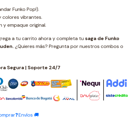
ndar Funko Pop!).
y colores vibrantes.
n y empaque original.
rega a tu carrito ahora y completa tu
s
aga de Funko
puden.
¿Quieres más? Pregunta por nuestros combos o
a Segura | Soporte 24/7
omprar❓
Envíos 🚚