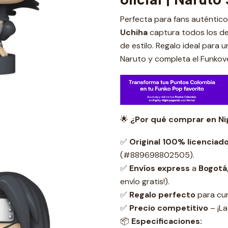
Perfecta para fans auténtic
Uchiha
captura todos los det
de estilo. Regalo ideal para
Naruto y completa el Funkov
🌟
¿Por qué comprar en Ni
✅
Original 100% licenciad
(#889698802505).
✅
Envíos express
a
Bogotá,
envío gratis!).
✅
Regalo perfecto
para cum
✅
Precio competitivo
– ¡La
📦
Especificaciones: