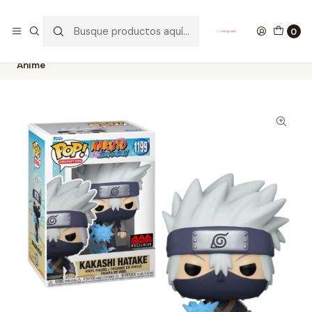
GANA UN FUNKO POP COMENTANDO ESTE VIDEO
YouTube
0
Inicio
COLECCIONABLES
FUNKO
Pop!
Animation
Kakashi Hatake Funko Pop Naruto Shippuden 1199 AAA
Anime