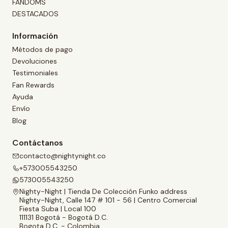
FANDOMS
DESTACADOS
Información
Métodos de pago
Devoluciones
Testimoniales
Fan Rewards
Ayuda
Envío
Blog
Contáctanos
contacto@nightynight.co
+573005543250
573005543250
Nighty-Night | Tienda De Colección Funko address
Nighty-Night, Calle 147 # 101 - 56 | Centro Comercial
Fiesta Suba | Local 100
111131 Bogotá - Bogotá D.C.
Bogota D.C. - Colombia