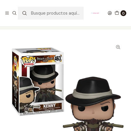
GANA UN FUNKO POP COMENTANDO ESTE VIDEO
YouTube
0
Inicio
COLECCIONABLES
FUNKO
Pop!
Animation
Kenny Funko Pop Attack On Titan 463