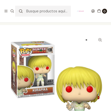
GANA UN FUNKO POP COMENTANDO ESTE VIDEO
YouTube
0
Inicio
COLECCIONABLES
FUNKO
Pop!
Animation
Kurapika Funko Pop Hunter X Hunter 1135 FYE