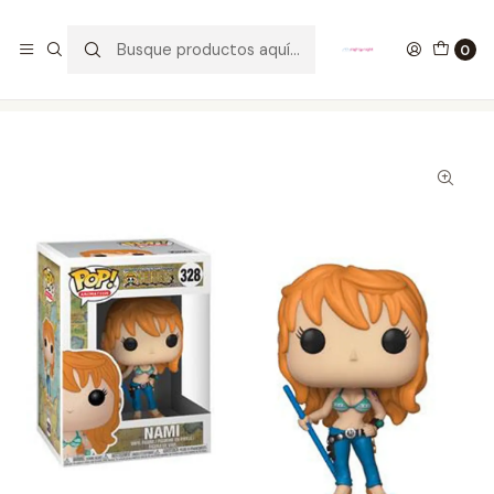
GANA UN FUNKO POP COMENTANDO ESTE VIDEO
YouTube
0
Inicio
COLECCIONABLES
FUNKO
Pop!
Animation
Nami Funko Pop One Piece 328