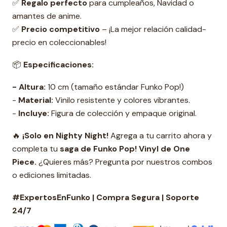
✅
Regalo perfecto
para cumpleaños, Navidad o
amantes de anime.
✅
Precio competitivo
– ¡La mejor relación calidad-
precio en coleccionables!
📦
Especificaciones:
- Altura:
10 cm (tamaño estándar Funko Pop!)
-
Material:
Vinilo resistente y colores vibrantes.
-
Incluye:
Figura de colección y empaque original.
🔥
¡Solo en Nighty Night!
Agrega a tu carrito ahora y
completa tu
s
aga de Funko Pop! Vinyl de One
Piece.
¿Quieres más? Pregunta por nuestros combos
o ediciones limitadas.
#ExpertosEnFunko | Compra Segura | Soporte
24/7