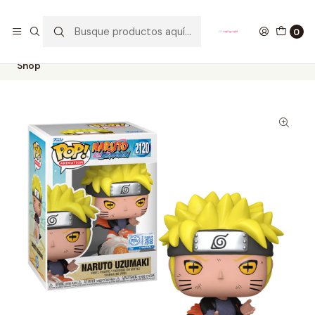
GANA UN FUNKO POP COMENTANDO ESTE VIDEO
YouTube
0
Inicio
COLECCIONABLES
FUNKO
Pop!
Animation
Naruto Uzumaki Funko Pop Naruto Shippuden 2120 Funko
Shop