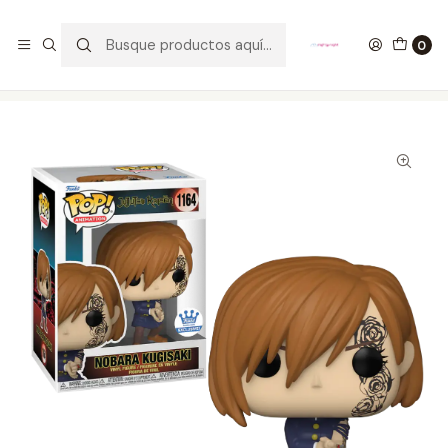
GANA UN FUNKO POP COMENTANDO ESTE VIDEO
YouTube
0
Inicio
COLECCIONABLES
FUNKO
Pop!
Animation
Nobara Kugisaki Funko Pop Jujutsu Kaisen 1164 Funko Shop