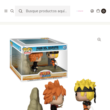
GANA UN FUNKO POP COMENTANDO ESTE VIDEO
YouTube
0
Inicio
COLECCIONABLES
FUNKO
Pop!
Animation
Pain Vs Naruto Funko Pop Naruto Shippuden 1433