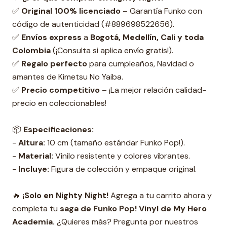
✅
Original 100% licenciado
– Garantía Funko con
código de autenticidad (#889698522656).
✅
Envíos express
a
Bogotá, Medellín, Cali y toda
Colombia
(¡Consulta si aplica envío gratis!).
✅
Regalo perfecto
para cumpleaños, Navidad o
amantes de Kimetsu No Yaiba.
✅
Precio competitivo
– ¡La mejor relación calidad-
precio en coleccionables!
📦
Especificaciones:
-
Altura:
10 cm (tamaño estándar Funko Pop!).
-
Material:
Vinilo resistente y colores vibrantes.
-
Incluye:
Figura de colección y empaque original.
🔥
¡Solo en Nighty Night!
Agrega a tu carrito ahora y
completa tu
s
aga de Funko Pop! Vinyl de My Hero
Academia.
¿Quieres más? Pregunta por nuestros