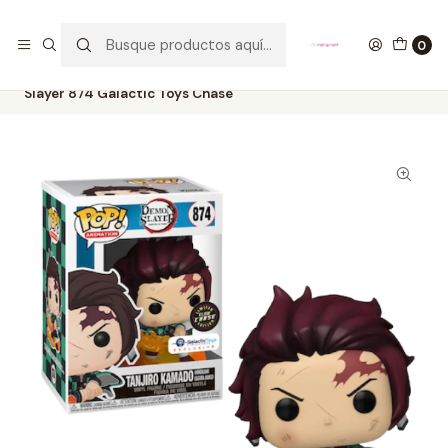
GANA UN FUNKO POP COMENTANDO ESTE VIDEO
YouTube
0
Inicio
COLECCIONABLES
FUNKO
Pop!
Animation
Tanjiro Kamado Hinokami Kagura Dance Funko Pop Demon
Slayer 874 Galactic Toys Chase