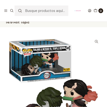
GANA UN FUNKO POP COMENTANDO ESTE VIDEO
YouTube
0
Inicio
COLECCIONABLES
FUNKO
Pop!
Animation
Tanjiro & Nezuko Vs Temple Demon Funko Pop Demon Slayer
1419 Hot Topic