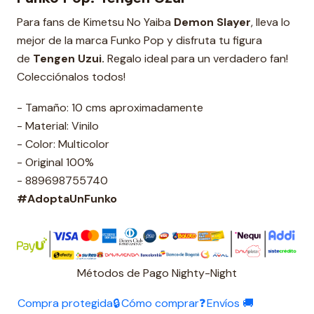
Para fans de Kimetsu No Yaiba
Demon Slayer
, lleva lo
mejor de la marca Funko Pop y disfruta tu figura
de
Tengen Uzui
.
Regalo ideal para un verdadero fan!
Colecciónalos todos!
- Tamaño: 10 cms aproximadamente
- Material: Vinilo
- Color: Multicolor
- Original 100%
- 889698755740
#AdoptaUnFunko
Métodos de Pago Nighty-Night
Compra protegida🔒
Cómo comprar❓
Envíos 🚚