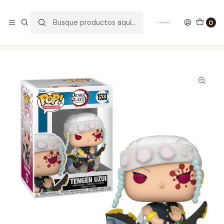
GANA UN FUNKO POP COMENTANDO ESTE VIDEO
YouTube
0
Inicio
COLECCIONABLES
FUNKO
Pop!
Animation
Tengen Uzui Funko Pop Demon Slayer 1533