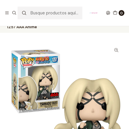
GANA UN FUNKO POP COMENTANDO ESTE VIDEO
YouTube
0
Inicio
COLECCIONABLES
FUNKO
Pop!
Animation
Tsunade Creation Rebirth Funko Pop Naruto Shippuden
1257 AAA Anime