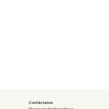
Contáctanos
contacto@nightynight.co