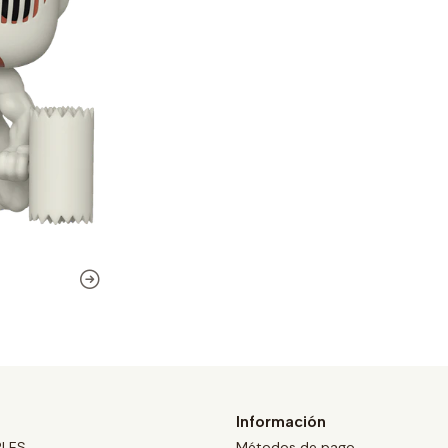
Información
BLES
Métodos de pago