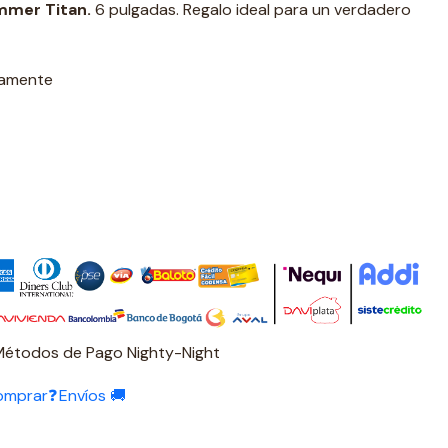
mer Titan.
6 pulgadas. Regalo ideal para un verdadero
damente
Métodos de Pago Nighty-Night
omprar❓
Envíos 🚚