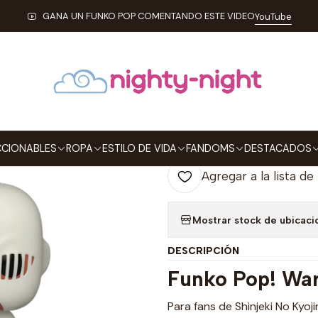
ABLES
FUNKO
Pop!
Animation
War Hammer Titan Funko Pop At
GANA UN FUNKO POP COMENTANDO ESTE VIDEO
YouTube
|
War Hammer Ti
Titan 1449
Agre
Cantidad
CIONABLES
ROPA
ESTILO DE VIDA
FANDOMS
DESTACADOS
Agregar a la lista de
Mostrar stock de ubicaci
DESCRIPCIÓN
Funko Pop! Wa
Para fans de Shinjeki No Kyoj