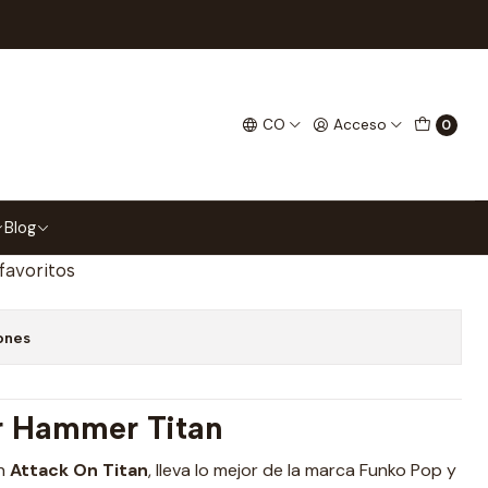
tack On Titan 1449
tan Funko Pop Attack On
CO
Acceso
0
gar al Carrito
Comprar ahora
Blog
 favoritos
ones
r Hammer Titan
in
Attack On Titan
, lleva lo mejor de la marca Funko Pop y