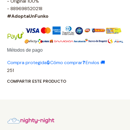
- Original 100%
- 889698520218
#AdoptaUnFunko
Métodos de pago
Compra protegida🔒
Cómo comprar❓
Envíos 🚚
251
COMPARTIR ESTE PRODUCTO